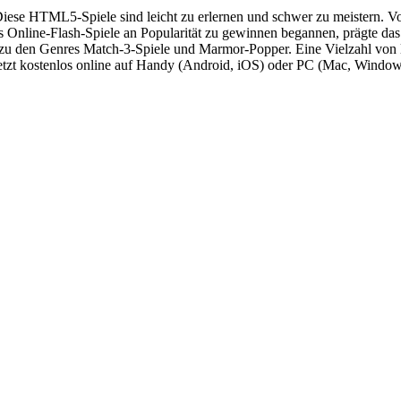
ese HTML5-Spiele sind leicht zu erlernen und schwer zu meistern. Vo
ls Online-Flash-Spiele an Popularität zu gewinnen begannen, prägte d
en Genres Match-3-Spiele und Marmor-Popper. Eine Vielzahl von lässi
jetzt kostenlos online auf Handy (Android, iOS) oder PC (Mac, Window