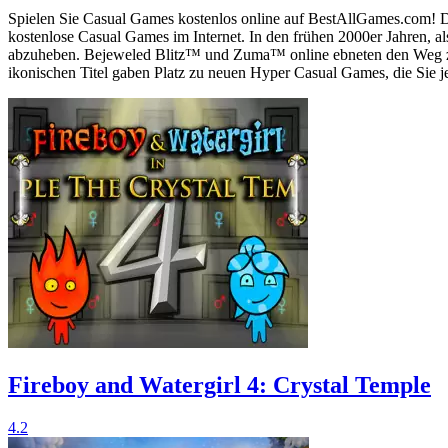
Spielen Sie Casual Games kostenlos online auf BestAllGames.com! Di
kostenlose Casual Games im Internet. In den frühen 2000er Jahren, a
abzuheben. Bejeweled Blitz™ und Zuma™ online ebneten den Weg zu d
ikonischen Titel gaben Platz zu neuen Hyper Casual Games, die Sie 
Fireboy and Watergirl 4: Crystal Temple
4.2