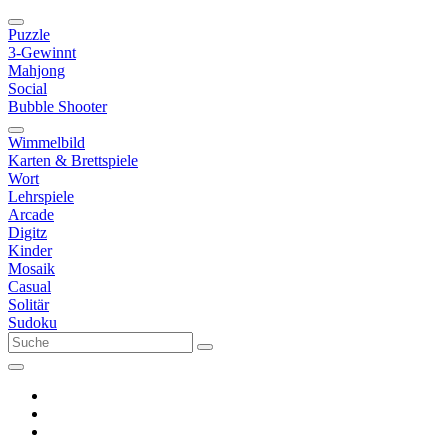
Puzzle
3-Gewinnt
Mahjong
Social
Bubble Shooter
Wimmelbild
Karten & Brettspiele
Wort
Lehrspiele
Arcade
Digitz
Kinder
Mosaik
Casual
Solitär
Sudoku