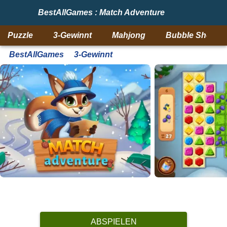
BestAllGames : Match Adventure
Puzzle
3-Gewinnt
Mahjong
Bubble Shooter
BestAllGames
3-Gewinnt
ABSPIELEN