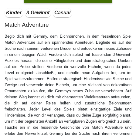
Kinder
3-Gewinnt
Casual
Match Adventure
Begib dich mit Gemmy, dem Eichhörnchen, in dem fesselnden Spiel
Match Adventure auf ein spannendes Abenteuer. Begleite es auf der
Suche nach seinem verlorenen Bruder und entdecke ein neues Zuhause
in einem üppigen Wald. Fordere dich selbst mit fesselnden 3-Gewinnt-
Puzzles heraus, die deine Fähigkeiten und dein strategisches Denken
auf die Probe stellen. Verdiene dir wertvolle Eicheln, wenn du jedes
Level erfolgreich abschließt, und schalte neue Aufgaben frei, um im
Spiel weiterzukommen. Entferne strategisch Hindernisse wie Steine und
Zweige und verwende deine Eicheln, um eine Vielzahl von dekorativen
Ornamenten zu kaufen, die Gemmys neues Zuhause verschönern. Auf
deinem Weg kannst du dich mit charmanten Waldkreaturen anfreunden,
die dir auf deiner Reise helfen und zusätzliche Belohnungen
freischalten. Jeder Level des Spiels bietet einzigartige Ziele und
Hindernisse, die von dir verlangen, dass du deine Züge sorgfältig planst,
um mit der begrenzten Anzahl an verfügbaren Zügen erfolgreich zu sein.
Tauche ein in die fesselnde Geschichte von Match Adventure und
erlebe den Nervenkitzel, Gemmy bei der Suche nach ihrem verlorenen