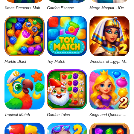
Xmas Presents Mahjong
Garden Escape
Merge Magnat - IDeaL Store
Marble Blast
Toy Match
Wonders of Egypt Match 2
Tropical Match
Garden Tales
Kings and Queens Match 2