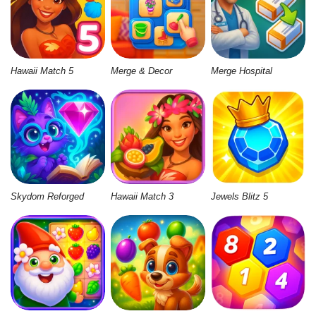
Hawaii Match 5
Merge & Decor
Merge Hospital
Skydom Reforged
Hawaii Match 3
Jewels Blitz 5