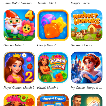
Farm Match Seasons 2
Jewels Blitz 4
Mage's Secret
Garden Tales 4
Candy Rain 7
Harvest Honors
Royal Garden Match 2
Hawaii Match 4
My Castle. Merge & Story