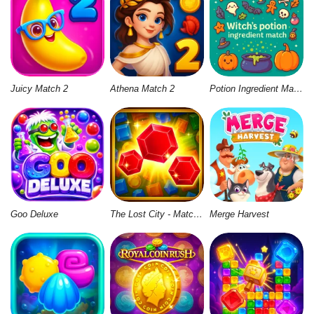
Juicy Match 2
Athena Match 2
Potion Ingredient Match
Goo Deluxe
The Lost City - Match 3
Merge Harvest