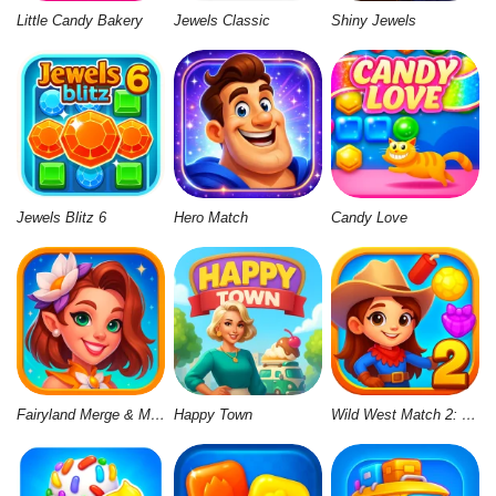
Little Candy Bakery
Jewels Classic
Shiny Jewels
Jewels Blitz 6
Hero Match
Candy Love
Fairyland Merge & Magic
Happy Town
Wild West Match 2: The Gold Rush