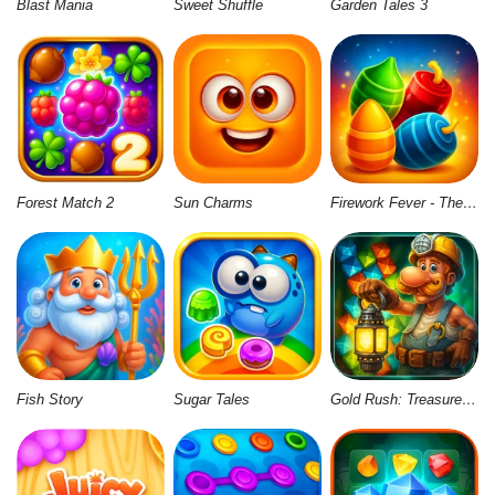
Blast Mania
Sweet Shuffle
Garden Tales 3
Forest Match 2
Sun Charms
Firework Fever - The Dance Of The Lion
Fish Story
Sugar Tales
Gold Rush: Treasure Hunt