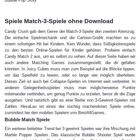
Bubble Pop Story
Spiele Match-3-Spiele ohne Download
Candy Crush gab dem Genre der Match-3-Spiele den zweiten Atemzug.
Die einfache Spielmechanik und die Cartoon-Grafik machten es zu
einem sofortigen Hit bei Kindern. Kein Wunder, dass Süßigkeitenspiele
zu den besten Online-Spielen für Kinder gehören. Probiere einfach
Candy Match 2 aus, um es selbst zu sehen. Auf dieser Seite haben wir
auch andere Matching Games zusammengestellt, die dir gefallen
könnten. In Juicy Cubes muss man zum Beispiel auf die Blöcke tippen,
um das Spielfeld zu leeren, oder so lange wie möglich überleben.
Dieses Ziel ist auch bei Collapse-Spielen im Internet weit verbreitet. In
anderen Gelegenheitsspielen muss man möglicherweise Punkte
miteinander verbinden, um genug Punkte zu erzielen, bevor dir die Züge
ausgehen. Und natürlich gibt es eine Reihe von 3-Gewinnt-Spielen mit
Zahlen. HexaLau ist eines der süchtig machendsten Spiele online,
zumindest bei den mobilen Spielern von BestAllGames.
Bubble Match Spiele
Ein weiterer beliebter Trend bei 3 gewinnt Spielen war ihre Mischung mit
Marble Popper Spielen. Das klassische Bubble Shooter Spiel wurde