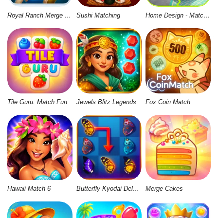
Royal Ranch Merge & Collect
Sushi Matching
Home Design - Match 3
Tile Guru: Match Fun
Jewels Blitz Legends
Fox Coin Match
Hawaii Match 6
Butterfly Kyodai Deluxe 2
Merge Cakes