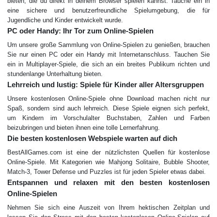
bieten, die du direkt in deinem Browser spielen kannst. Tauche ein in
eine sichere und benutzerfreundliche Spielumgebung, die für
Jugendliche und Kinder entwickelt wurde.
PC oder Handy: Ihr Tor zum Online-Spielen
Um unsere große Sammlung von Online-Spielen zu genießen, brauchen
Sie nur einen PC oder ein Handy mit Internetanschluss. Tauchen Sie
ein in Multiplayer-Spiele, die sich an ein breites Publikum richten und
stundenlange Unterhaltung bieten.
Lehrreich und lustig: Spiele für Kinder aller Altersgruppen
Unsere kostenlosen Online-Spiele ohne Download machen nicht nur
Spaß, sondern sind auch lehrreich. Diese Spiele eignen sich perfekt,
um Kindern im Vorschulalter Buchstaben, Zahlen und Farben
beizubringen und bieten ihnen eine tolle Lernerfahrung.
Die besten kostenlosen Webspiele warten auf dich
BestAllGames.com ist eine der nützlichsten Quellen für kostenlose
Online-Spiele. Mit Kategorien wie Mahjong Solitaire, Bubble Shooter,
Match-3, Tower Defense und Puzzles ist für jeden Spieler etwas dabei.
Entspannen und relaxen mit den besten kostenlosen
Online-Spielen
Nehmen Sie sich eine Auszeit von Ihrem hektischen Zeitplan und