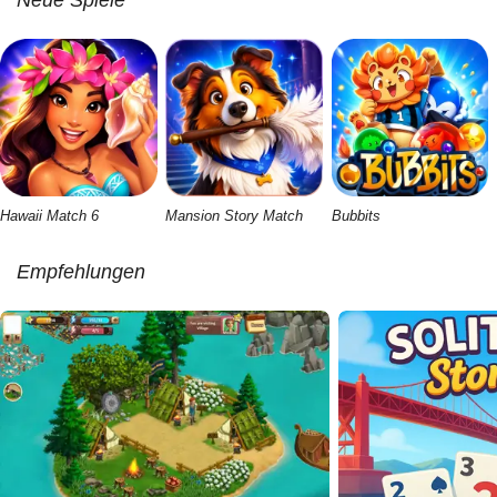
Neue Spiele
Hawaii Match 6
Mansion Story Match
Bubbits
Empfehlungen