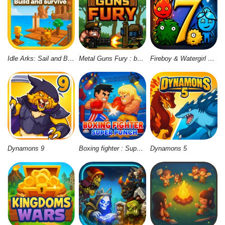
Idle Arks: Sail and Build
Metal Guns Fury : beat em up
Fireboy & Watergirl 7: and Friends
Dynamons 9
Boxing fighter : Super punch
Dynamons 5