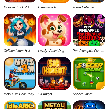
Monster Truck 2D
Dynamons 6
Tower Defense
Girlfriend from Hell
Lovely Virtual Dog
Pen Pineapple Five Nights At Freddy's
Moto X3M Pool Party
Sir Knight
Soccer Online