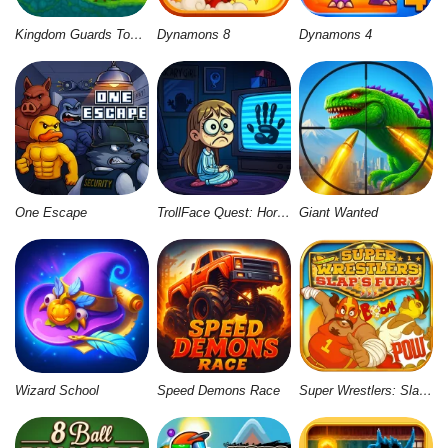
Kingdom Guards Tower Defense
Dynamons 8
Dynamons 4
One Escape
TrollFace Quest: Horror 3
Giant Wanted
Wizard School
Speed Demons Race
Super Wrestlers: Slaps' Fury