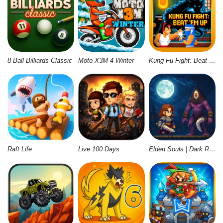
8 Ball Billiards Classic
Moto X3M 4 Winter
Kung Fu Fight: Beat 'Em Up
Raft Life
Live 100 Days
Elden Souls | Dark Roguelike RPG