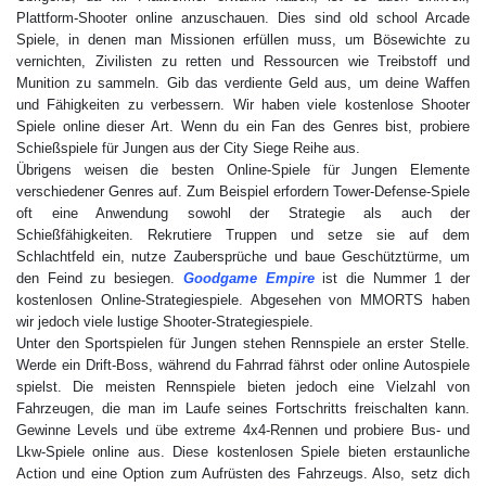
Plattform-Shooter online anzuschauen. Dies sind old school Arcade
Spiele, in denen man Missionen erfüllen muss, um Bösewichte zu
vernichten, Zivilisten zu retten und Ressourcen wie Treibstoff und
Munition zu sammeln. Gib das verdiente Geld aus, um deine Waffen
und Fähigkeiten zu verbessern. Wir haben viele kostenlose Shooter
Spiele online dieser Art. Wenn du ein Fan des Genres bist, probiere
Schießspiele für Jungen aus der City Siege Reihe aus.
Übrigens weisen die besten Online-Spiele für Jungen Elemente
verschiedener Genres auf. Zum Beispiel erfordern Tower-Defense-Spiele
oft eine Anwendung sowohl der Strategie als auch der
Schießfähigkeiten. Rekrutiere Truppen und setze sie auf dem
Schlachtfeld ein, nutze Zaubersprüche und baue Geschütztürme, um
Genieße Spiele für Jungen kostenlos online auf dem Handy oder
den Feind zu besiegen.
Goodgame Empire
ist die Nummer 1 der
Desktop. Arcade Spiele für Jungen gehören zu den Top-Spielen 2022
kostenlosen Online-Strategiespiele. Abgesehen von MMORTS haben
online. Hypercasual Idle Games sind gängige Zeitkiller. Solche Clicker
wir jedoch viele lustige Shooter-Strategiespiele.
und Tippspiele helfen beim Zeitvertreib in der Kaffeepause oder beim
Unter den Sportspielen für Jungen stehen Rennspiele an erster Stelle.
Pendeln. Tap-Tap-Spiele sind auf Mobilgeräten einfach zu spielen, aber
Werde ein Drift-Boss, während du Fahrrad fährst oder online Autospiele
nicht alle Arcade Geschicklichkeitsspiele sind zum Tippen. Typische
spielst. Die meisten Rennspiele bieten jedoch eine Vielzahl von
Arcade Spiele für mobile Geräte sind Plattform-Sprungspiele wie Jump
Fahrzeugen, die man im Laufe seines Fortschritts freischalten kann.
Robot. Auf unserer Website kann man Top-Handyspiele online ohne
Gewinne Levels und übe extreme 4x4-Rennen und probiere Bus- und
Download genießen, und
Lkw-Spiele online aus. Diese kostenlosen Spiele bieten erstaunliche
Fruit Ninja
ist nur eines davon. Besuche
diese Seite regelmäßig, um neue Spiele für Jungen kostenlos online zu
Action und eine Option zum Aufrüsten des Fahrzeugs. Also, setz dich