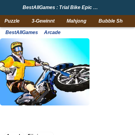
BestAllGames : Trial Bike Epic Stunts
Puzzle
3-Gewinnt
Mahjong
Bubble Shooter
BestAllGames
Arcade