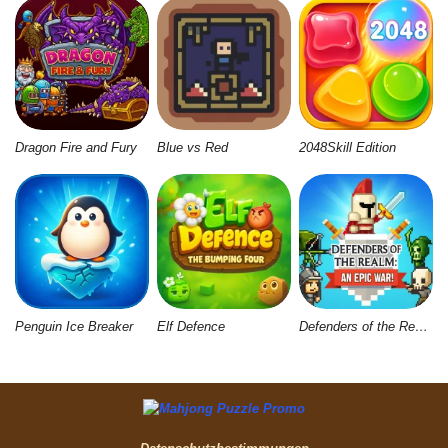
Dragon Fire and Fury
Blue vs Red
2048Skill Edition
Penguin Ice Breaker
Elf Defence
Defenders of the Realm: An Epic War