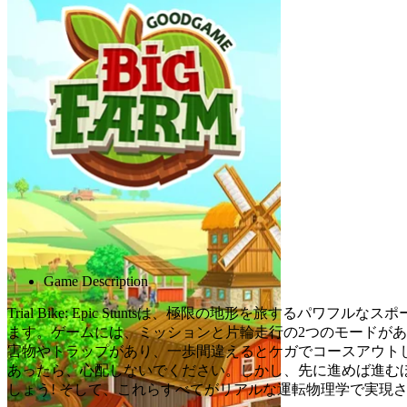
Advertisement
Game Description
Trial Bike: Epic Stuntsは、極限の地形を旅
ます。ゲームには、ミッションと片輪走行の2つのモードが
害物やトラップがあり、一歩間違えるとケガでコースアウト
あったら、心配しないでください。しかし、先に進めば進む
しょう! そして、これらすべてがリアルな運転物理学で実現さ