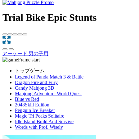
Trial Bike Epic Stunts
アーケード
男の子用
トップゲーム
Legend of Panda Match 3 & Battle
Dragon Fire and Fury
Candy Mahjong 3D
Mahjong Adventure: World Quest
Blue vs Red
2048Skill Edition
Penguin Ice Breaker
Magic Tri Peaks Solitaire
Idle Island Build And Survive
Words with Prof. Wisely