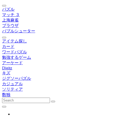
パズル
マッチ ３
上海麻雀
ブラウザ
バブルシューター
アイテム探し
カード
ワードパズル
勉強するゲーム
アーケード
Digitz
キズ
ジグソーパズル
カジュアル
ソリティア
数独