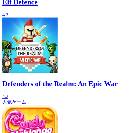
Elf Defence
4.2
Defenders of the Realm: An Epic War
4.2
人気ゲーム