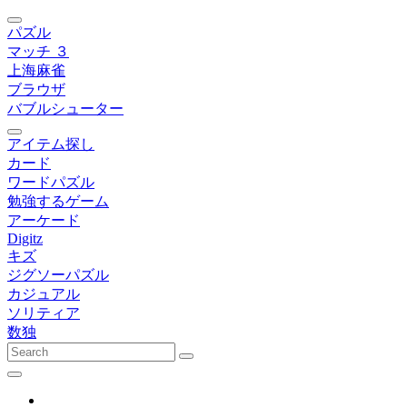
パズル
マッチ ３
上海麻雀
ブラウザ
バブルシューター
アイテム探し
カード
ワードパズル
勉強するゲーム
アーケード
Digitz
キズ
ジグソーパズル
カジュアル
ソリティア
数独