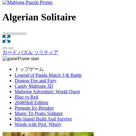
Algerian Solitaire
カード
パズル
ソリティア
トップゲーム
Legend of Panda Match 3 & Battle
Dragon Fire and Fury
Candy Mahjong 3D
Mahjong Adventure: World Quest
Blue vs Red
2048Skill Edition
Penguin Ice Breaker
Magic Tri Peaks Solitaire
Idle Island Build And Survive
Words with Prof. Wisely