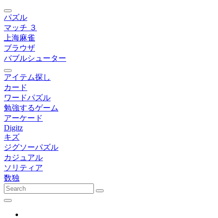
パズル
マッチ ３
上海麻雀
ブラウザ
バブルシューター
アイテム探し
カード
ワードパズル
勉強するゲーム
アーケード
Digitz
キズ
ジグソーパズル
カジュアル
ソリティア
数独