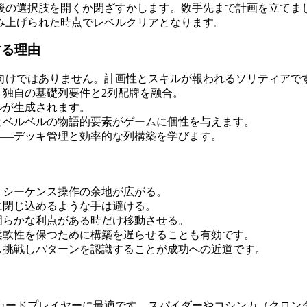
今後の選択肢を開くか閉ざすかします。数手先まで計画を立てま
積み上げられた時点でレベルクリアとなります。
する理由
ー向けではありません。計画性とスキルが報われるソリティアで
、独自の基礎列要件と2列配牌を融合。
ルが生成されます。
とベルベルの物語的要素がゲームに個性を与えます。
——デッキ管理と効率的な列構築を学びます。
、シーケンス操作の余地が広がる。
に閉じ込めるような手は避ける。
明らかな利点がある時だけ移動させる。
柔軟性を保つために構築を遅らせることも有効です。
し挑戦しパターンを認識することが成功への近道です。
カードプレイヤーに最適です。スパイダーやコシンカ（クロン