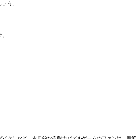
しょう。
す。
ダイク）など、古典的な忍耐力パズルゲームのファンは、新鮮