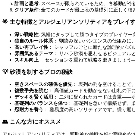
計画と思考
: スペースが限られているため、各移動が
クリア条件
: 全てのカードが最上段の基礎列に正しく
🌟 主な特徴とアルジェリアンソリティアをプレイ
深い戦略性
: 気軽にタップして勝つタイプのプレイヤ
独自のルール体系
： 馴染み深いパシエンスの仕組みに
高い再プレイ性
： シャッフルごとに新たな論理的パズ
雰囲気あるテーマ
： サハラ砂漠を思わせるビジュアル
スキル向上
： セッションを重ねて戦略を磨きましょう
💡 砂漠を制するプロの秘訣
空きスペースの確保を優先
： 表列の列を空けることで
複数手先を読む
： 高価値カードを動かせない山札の下
デッキを賢く活用
： 二列に配られたカードは貴重——
基礎列のバランスを保つ
： 基礎列を急いで構築せず、
忍耐力を養う
： 難易度の高いソリティアです。繰り返
👥 こんな方にオススメ
アルジェリアンソリティアは、頭脳的な挑戦を好む戦略的な