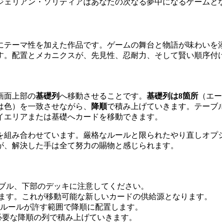
ジェリアン・ソリティアはあなたの次なる夢中になるゲームと
にテーマ性を加えた作品です。ゲームの舞台と物語が味わいを
す。配置とメカニクスが、先見性、忍耐力、そして賢い順序付
画面上部の
基礎列
へ移動させることです。
基礎列は8箇所
（エー
は色）を一致させながら、
降順
で積み上げていきます。テーブ
イエリアまたは基礎へカードを移動できます。
を組み合わせています。厳格なルールと限られたやり直しオプ
が、解決した手は全て努力の賜物と感じられます。
ーブル、下部のデッキに注意してください。
します。これが移動可能な新しいカードの供給源となります。
ルールが許す範囲で降順に配置します。
必要な降順の列で積み上げていきます。