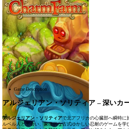
Advertisement
Game Description
アルジェリアン・ソリティア – 深いカ
アルジェリアン・ソリティア
で北アフリカの心臓部へ瞬時に
ルベル人と出会い、象徴的な古式ゆかしい忍耐のゲームを学