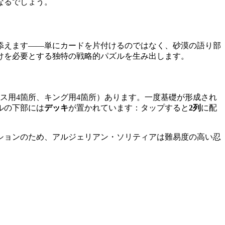
なるでしょう。
添えます——単にカードを片付けるのではなく、砂漠の語り部
けを必要とする独特の戦略的パズルを生み出します。
ス用4箇所、キング用4箇所）あります。一度基礎が形成され
ルの下部には
デッキ
が置かれています：タップすると
2列
に配
ションのため、アルジェリアン・ソリティアは難易度の高い忍