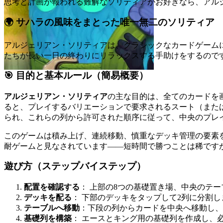
思考と計画が報われる難解なソリティアがお好きなら、アル
🌍 サハラの風味をまとった唯一無二のソリティア
アルジェリアン・ソリティアは、クラシックなカードゲーム
たちが長い一日の終わりにリラックスする手助けをするので
🎯 目的と基本ルール（簡易概要）
アルジェリアン・ソリティア
の主な目的は、全てのカードを
ると、プレイするバリエーションで要求されるスート（また
られ、これらの列から許可された順序に従って、中央のプレ
このゲームは積み上げ、連続移動、慎重なデッキ管理の要素
耐ゲームと見なされています——短時間で勝つことは稀です
遊び方（ステップバイステップ）
配置を確認する
： 上部の8つの基礎置き場、中央のテ
デッキを配る
： 下部のデッキをタップして2列に分割
テーブルへ移動
：下段の列からカードを中央へ移動し、
基礎列を構築
： エースとキング用の基礎列を作成し、