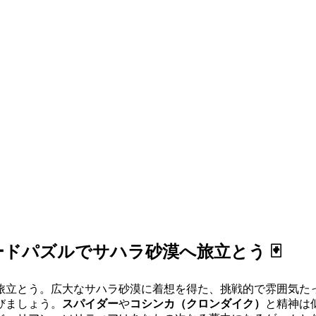
ードパズルでサハラ砂漠へ旅立とう 🃏
旅立とう。広大なサハラ砂漠に着想を得た、挑戦的で雰囲気た
びましょう。
スパイダー
や
コシンカ（クロンダイク）
と精神は