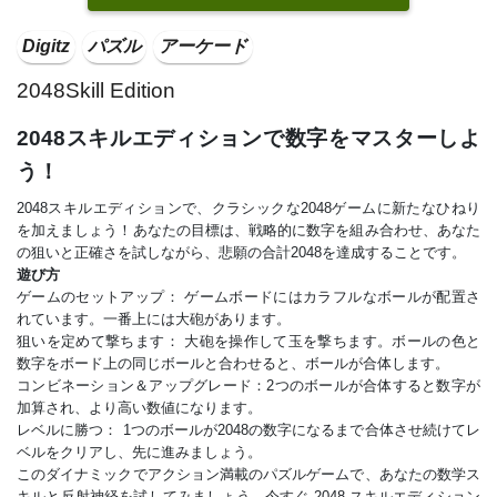
Digitz
パズル
アーケード
2048Skill Edition
2048スキルエディションで数字をマスターしよ
う！
2048スキルエディションで、クラシックな2048ゲームに新たなひねり
を加えましょう！あなたの目標は、戦略的に数字を組み合わせ、あなた
の狙いと正確さを試しながら、悲願の合計2048を達成することです。
遊び方
ゲームのセットアップ： ゲームボードにはカラフルなボールが配置さ
れています。一番上には大砲があります。
狙いを定めて撃ちます： 大砲を操作して玉を撃ちます。ボールの色と
数字をボード上の同じボールと合わせると、ボールが合体します。
コンビネーション＆アップグレード：2つのボールが合体すると数字が
加算され、より高い数値になります。
レベルに勝つ： 1つのボールが2048の数字になるまで合体させ続けてレ
ベルをクリアし、先に進みましょう。
このダイナミックでアクション満載のパズルゲームで、あなたの数学ス
キルと反射神経を試してみましょう。今すぐ 2048 スキルエディション