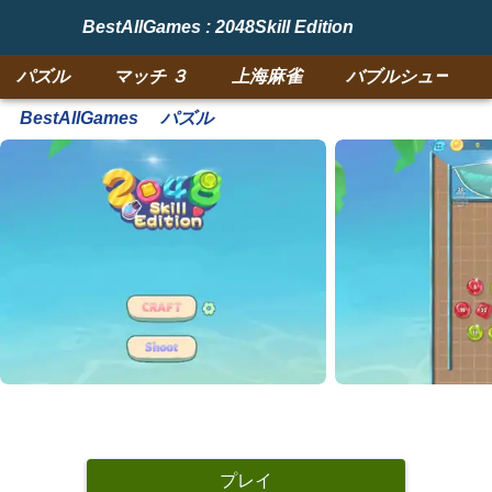
BestAllGames : 2048Skill Edition
パズル
マッチ ３
上海麻雀
バブルシューター
BestAllGames
パズル
プレイ