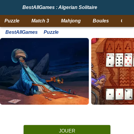
BestAllGames : Algerian Solitaire
Puzzle
Match 3
Mahjong
Boules
Objet
BestAllGames
Puzzle
JOUER