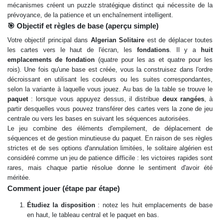
mécanismes créent un puzzle stratégique distinct qui nécessite de la
prévoyance, de la patience et un enchaînement intelligent.
🎯 Objectif et règles de base (aperçu simple)
Votre objectif principal dans
Algerian Solitaire
est de déplacer toutes
les cartes vers le haut de l'écran, les
fondations
. Il y a
huit
emplacements de fondation
(quatre pour les as et quatre pour les
rois). Une fois qu'une base est créée, vous la construisez dans l'ordre
décroissant en utilisant les couleurs ou les suites correspondantes,
selon la variante à laquelle vous jouez. Au bas de la table se trouve le
paquet
: lorsque vous appuyez dessus, il distribue
deux rangées
, à
partir desquelles vous pouvez transférer des cartes vers la zone de jeu
centrale ou vers les bases en suivant les séquences autorisées.
Le jeu combine des éléments d'empilement, de déplacement de
séquences et de gestion minutieuse du paquet. En raison de ses règles
strictes et de ses options d'annulation limitées, le solitaire algérien est
considéré comme un jeu de patience difficile : les victoires rapides sont
rares, mais chaque partie résolue donne le sentiment d'avoir été
méritée.
Comment jouer (étape par étape)
Étudiez la disposition
: notez les huit emplacements de base
en haut, le tableau central et le paquet en bas.