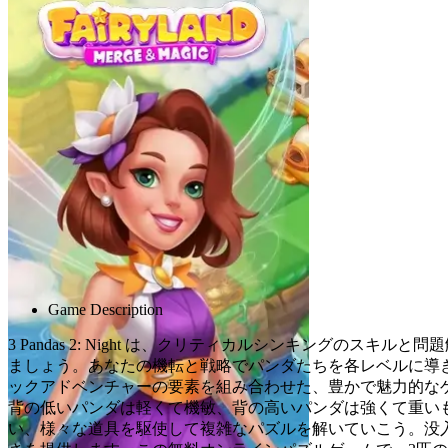
Advertisement
Game Description
3 Pandas 2: Night は、クリティカルシンキング
ましょう。あなたの機転と戦略でパンダたちを各レベルに導
ックアドベンチャーの要素を組み合わせた、豊かで魅力的な
背の低いパンダは軽くて機敏、背の高いパンダは強くて重い
い、様々な道具を駆使して複雑なパズルを解いていこう。没入感のあ