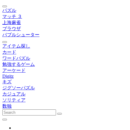
パズル
マッチ ３
上海麻雀
ブラウザ
バブルシューター
アイテム探し
カード
ワードパズル
勉強するゲーム
アーケード
Digitz
キズ
ジグソーパズル
カジュアル
ソリティア
数独