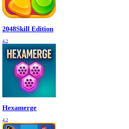
2048Skill Edition
4.2
Hexamerge
4.2