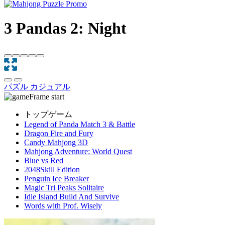
3 Pandas 2: Night
パズル
カジュアル
トップゲーム
Legend of Panda Match 3 & Battle
Dragon Fire and Fury
Candy Mahjong 3D
Mahjong Adventure: World Quest
Blue vs Red
2048Skill Edition
Penguin Ice Breaker
Magic Tri Peaks Solitaire
Idle Island Build And Survive
Words with Prof. Wisely