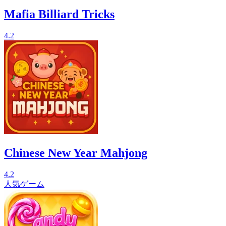
Mafia Billiard Tricks
4.2
Chinese New Year Mahjong
4.2
人気ゲーム