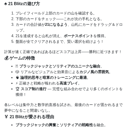
♣️ 21 Blitzの遊び方
プレイフィールド上部のカードの山を確認する。
下部のカードをチェック——これが次の手札となる。
カードの合計値が
21になるよう
、山札にカードをドラッグ＆ドロ
ップ。
21を達成すると山札が消え、
ボーナスポイント
を獲得。
盤面が全てクリアされるまで、賢い選択を続けよう！
計算が速く正確であればあるほどスコアは上昇——勝利に近づきます！
💰 ゲームの特徴
🃏
ブラックジャックとソリティアのユニークな融合
。
🎲 リアルなビジュアルと効果音による
カジノ風の雰囲気
。
🧠
論理的思考と暗算のトレーニングに最適
。
⚡ 正確さと戦略が報われる
高速プレイ
。
🏆
スコア制の進行
— 完璧な組み合わせでより多くのポイントを
獲得！
各レベルは集中力と数学的直感を試され、最後のカードが置かれるまで
夢中になること間違いなし。
🏅 21 Blitzが愛される理由
ブラックジャックの興奮
と
ソリティアの戦略性
を融合。