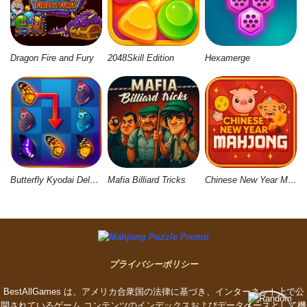
Dragon Fire and Fury
2048Skill Edition
Hexamerge
Butterfly Kyodai Deluxe 2
Mafia Billiard Tricks
Chinese New Year Mahjong
プライバシーポリシー
BestAllGames は、アメリカ合衆国の法律に基づき、インターネット上で公
開されているゲーム コンテンツのインデックスおよびデータベースとして機