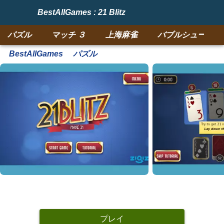
BestAllGames : 21 Blitz
パズル
マッチ ３
上海麻雀
バブルシューター
BestAllGames
パズル
プレイ