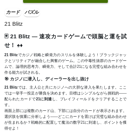
カード
パズル
21 Blitz
🃏 21 Blitz — 速攻カードゲームで頭脳と運を試
せ！ ♠️♦️
21 Blitz
でカジノ戦略と瞬発力のスリルを体験しよう！ブラックジャッ
クとソリティアが融合した興奮のゲーム。この中毒性抜群のカードゲー
ムで、論理的思考力、瞬発力、そして合計21になる完璧な組み合わせを
作る能力が試される。
🎯 カジノに潜入し、ディーラーを出し抜け
21 Blitz
では、主人公と共にカジノへの大胆な潜入を果たします。ここ
では一挙手一投足が勝負を決めます。目標はシンプルながら挑戦的——
配られたカードで
21に到達
し、プレイフィールドをクリアすることで
す。
画面上部には複数のカード山、下部には自分のカードが表示されます。
選択肢を慎重に分析しよう——どこにカードを置けば完璧な組み合わせ
が生まれるか？戦略的に配置して魔法の数字21に到達し、ポイントを獲
得せよ！