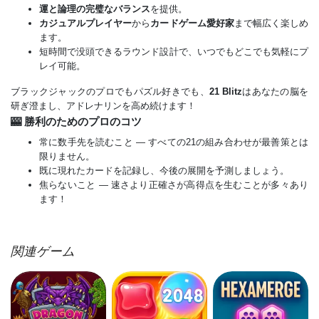
運と論理の完璧なバランス
を提供。
カジュアルプレイヤー
から
カードゲーム愛好家
まで幅広く楽しめ
ます。
短時間で没頭できるラウンド設計で、いつでもどこでも気軽にプ
レイ可能。
ブラックジャックのプロでもパズル好きでも、
21 Blitz
はあなたの脳を
研ぎ澄まし、アドレナリンを高め続けます！
🎰 勝利のためのプロのコツ
常に数手先を読むこと — すべての21の組み合わせが最善策とは
限りません。
既に現れたカードを記録し、今後の展開を予測しましょう。
焦らないこと — 速さより正確さが高得点を生むことが多々あり
ます！
関連ゲーム