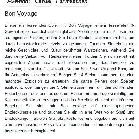
3-Gewinnt
Casual
Für mädchen
Bon Voyage
Erlebe ein fesselndes Spiel mit Bon Voyage, einem fesselnden 3-
Gewinnt-Spiel, das dich auf ein globales Abenteuer mitnimmt! Lösen Sie
strategische Puzzles, indem Sie bunte Kacheln aneinanderreihen, um
durch herausfordernde Levels zu gelangen. Tauchen Sie ein in die
reiche Geschichte und Kultur berühmter Wahrzeichen, während Sie
durch eine Vielzahl von Reisezielen reisen. Fordern Sie sich selbst mit
begrenzten Zügen heraus und versuchen Sie, das Levelziel zu
erreichen, bevor die Zeit abläuft. Nutzen Sie Power-Ups und Boni, um
Ihr Gameplay zu verbessern: Bringen Sie 4 Steine zusammen, um eine
mächtige Explosion zu erzeugen, die ganze Reihen oder Spalten
auslöscht, oder bringen Sie 5 Steine zusammen, um den schillernden
Regenbogen-Edelstein freizusetzen. Planen Sie Ihre Züge sorgfältig, um
Kaskadeneffekte zu erzeugen und das Spielfeld effizient abzuräumen.
Begeben Sie sich mit Bon Voyage auf eine spannende
Entdeckungsreise und tauchen Sie ein in eine Welt voller Spaß und
Entdeckungen. Spielen Sie jetzt kostenlos und begeben Sie sich auf
eine unvergessliche Reise voller spannender Herausforderungen und
faszinierender Kleinigkeiten!