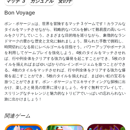
マッチ ３
カジュアル
女の子
Bon Voyage
ボン・ボヤージュは、世界を冒険するマッチ 3 ゲームです！カラフルな
タイルをマッチさせながら、戦略的なパズルを解いて難易度の高いレベ
ルをクリアしていこう。さまざまな目的地を巡りながら、象徴的なラン
ドマークの豊かな歴史と文化に触れましょう。限られた手数で挑戦し、
時間切れになる前にレベルゴールを目指そう。パワーアップやボーナス
を利用してゲームプレイを強化しよう。4枚のタイルをマッチさせれ
ば、行や列全体をクリアする強力な爆発を起こすことができ、5枚のタ
イルを揃えればまばゆいばかりのレインボージェムを放つことができ
る。4枚のタイルをマッチさせれば、行や列全体をクリアする強力な爆
発を起こすことができ、5枚のタイルを揃えれば、まばゆい虹の宝石を
放つことができます。ボン・ボヤージュでエキサイティングな探検に出
かけ、楽しさと発見の世界に浸りましょう。今すぐ無料でプレイして、
スリリングなチャレンジと魅力的なトリビアでいっぱいの忘れられない
旅に出かけましょう！
関連ゲーム