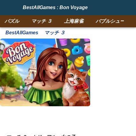
BestAllGames : Bon Voyage
パズル
マッチ ３
上海麻雀
バブルシューター
BestAllGames
マッチ ３