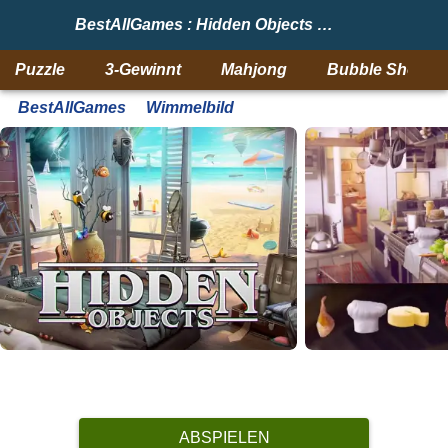
BestAllGames : Hidden Objects Brain Teaser
Puzzle
3-Gewinnt
Mahjong
Bubble Shooter
BestAllGames
Wimmelbild
ABSPIELEN