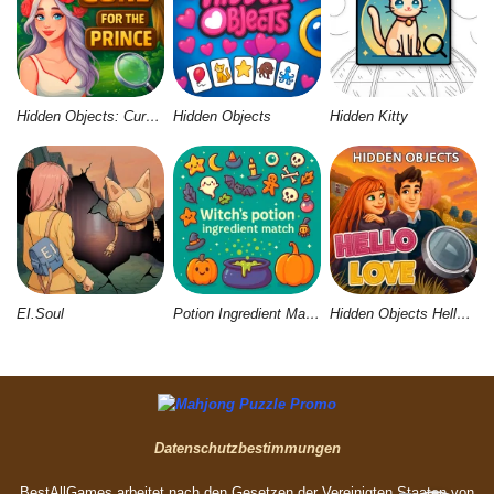
Hidden Objects: Cure for the Prince
Hidden Objects
Hidden Kitty
EI.Soul
Potion Ingredient Match
Hidden Objects Hello Love
Datenschutzbestimmungen
BestAllGames arbeitet nach den Gesetzen der Vereinigten Staaten von