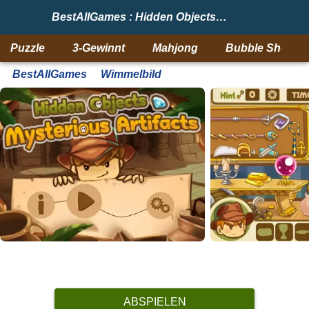
BestAllGames : Hidden Objects: Mysterious Artifacts
Puzzle
3-Gewinnt
Mahjong
Bubble Shooter
BestAllGames
Wimmelbild
ABSPIELEN