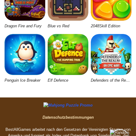
Dragon Fire and Fury
Blue vs Red
2048Skill Edition
Penguin Ice Breaker
Elf Defence
Defenders of the Realm: An Epic War
Datenschutzbestimmungen
BestAllGames arbeitet nach den Gesetzen der Vereinigten Staaten von
Amerika und fungiert als Index und Datenbank von Spielinhalten, die