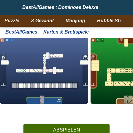
BestAllGames : Dominoes Deluxe
Puzzle
3-Gewinnt
Mahjong
Bubble Shooter
BestAllGames
Karten & Brettspiele
ABSPIELEN