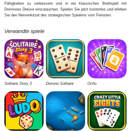
Fähigkeiten zu verbessern und in ein klassisches Brettspiel mit
Dominoes Deluxe einzutauchen. Spielen Sie jetzt kostenlos und erleben
Sie den Nervenkitzel des strategischen Spielens vom Feinsten.
Verwandte spiele
Solitaire Story 3
Domino Solitaire
Ocho