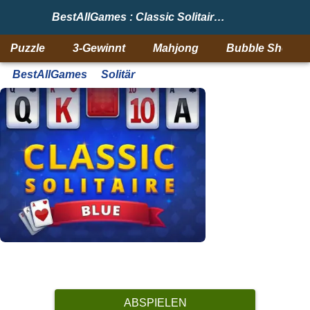
BestAllGames : Classic Solitaire Blue
Puzzle
3-Gewinnt
Mahjong
Bubble Shooter
BestAllGames
Solitär
ABSPIELEN