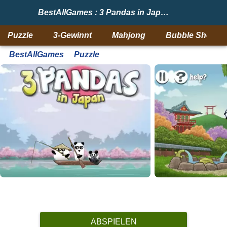
BestAllGames : 3 Pandas in Japan
Puzzle
3-Gewinnt
Mahjong
Bubble Shooter
BestAllGames
Puzzle
ABSPIELEN