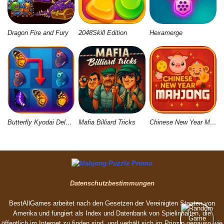
Dragon Fire and Fury
2048Skill Edition
Hexamerge
Butterfly Kyodai Deluxe 2
Mafia Billiard Tricks
Chinese New Year Mahjong
Datenschutzbestimmungen
BestAllGames arbeitet nach den Gesetzen der Vereinigten Staaten von
Amerika und fungiert als Index und Datenbank von Spielinhalten, die
öffentlich im Internet zu finden sind, und verhält sich im Prinzip genauso wie