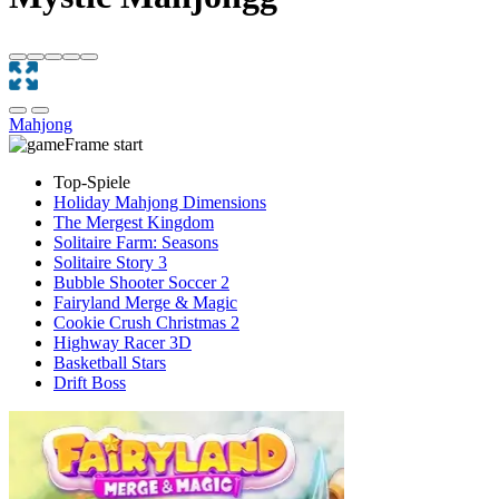
Mahjong
Top-Spiele
Holiday Mahjong Dimensions
The Mergest Kingdom
Solitaire Farm: Seasons
Solitaire Story 3
Bubble Shooter Soccer 2
Fairyland Merge & Magic
Cookie Crush Christmas 2
Highway Racer 3D
Basketball Stars
Drift Boss