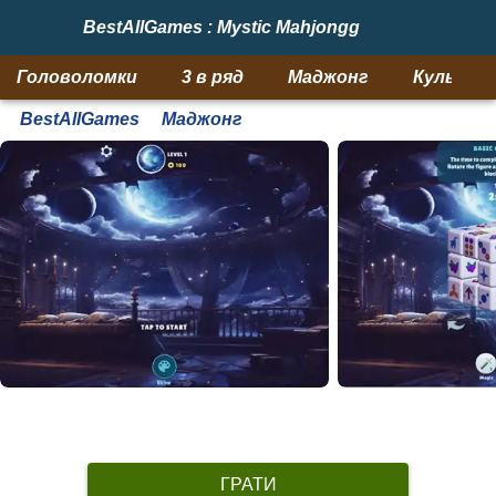
BestAllGames : Mystic Mahjongg
Головоломки
3 в ряд
Маджонг
Кульки
BestAllGames
Маджонг
ГРАТИ