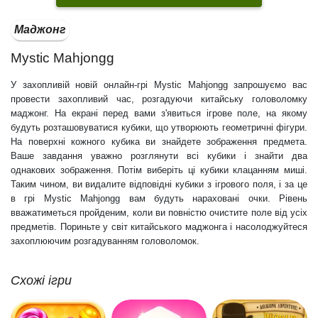
Маджонг
Mystic Mahjongg
У захопливій новій онлайн-грі Mystic Mahjongg запрошуємо вас
провести захопливий час, розгадуючи китайську головоломку
маджонг. На екрані перед вами з'явиться ігрове поле, на якому
будуть розташовуватися кубики, що утворюють геометричні фігури.
На поверхні кожного кубика ви знайдете зображення предмета.
Ваше завдання уважно розглянути всі кубики і знайти два
однакових зображення. Потім виберіть ці кубики клацанням миші.
Таким чином, ви видалите відповідні кубики з ігрового поля, і за це
в грі Mystic Mahjongg вам будуть нараховані очки. Рівень
вважатиметься пройденим, коли ви повністю очистите поле від усіх
предметів. Пориньте у світ китайського маджонга і насолоджуйтеся
захоплюючим розгадуванням головоломок.
Схожі ігри