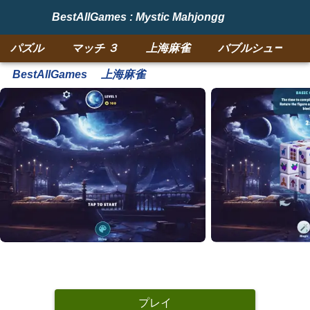
BestAllGames : Mystic Mahjongg
パズル
マッチ ３
上海麻雀
バブルシューター
BestAllGames
上海麻雀
プレイ