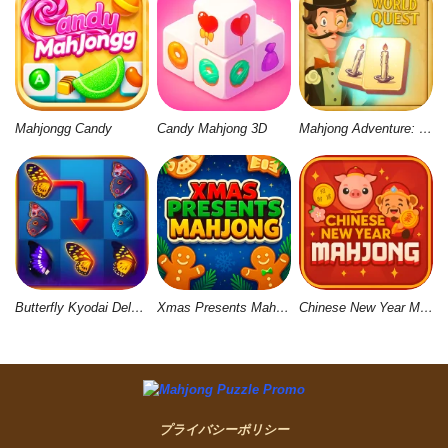
Mahjongg Candy
Candy Mahjong 3D
Mahjong Adventure: World Quest
Butterfly Kyodai Deluxe 2
Xmas Presents Mahjong
Chinese New Year Mahjong
プライバシーポリシー