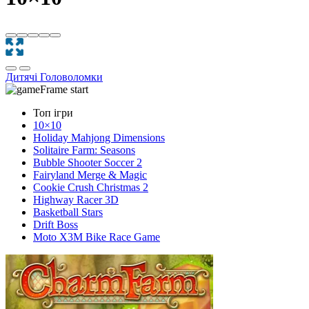
Дитячі
Головоломки
Топ ігри
10×10
Holiday Mahjong Dimensions
Solitaire Farm: Seasons
Bubble Shooter Soccer 2
Fairyland Merge & Magic
Cookie Crush Christmas 2
Highway Racer 3D
Basketball Stars
Drift Boss
Moto X3M Bike Race Game