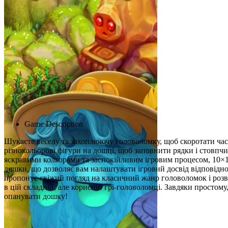
Advertisement
Game Description
Шукаєте веселу та захоплюючу головоломку, щоб скоротати час? 
різнокольорові фігури на дошці, щоб заповнити рядки і стовпчик
яскравими кольорами та заспокійливим ігровим процесом, 10×1
дошки, що дозволяє вам налаштувати ігровий досвід відповідно 
пропонує свіжий погляд на класичний жанр головоломок і розваж
в цій складній, але корисній грі-головоломці. Завдяки простому,
опанувати дошку!
Схожі ігри