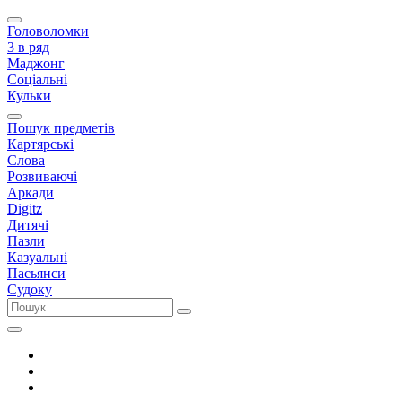
Головоломки
3 в ряд
Маджонг
Соціальні
Кульки
Пошук предметів
Картярські
Слова
Розвиваючі
Аркади
Digitz
Дитячі
Пазли
Казуальні
Пасьянси
Судоку