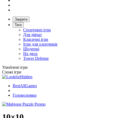
Закрити
Теги
Спортивні ігри
Для дівчат
Класичні ігри
Ігри для хлопчиків
Щоденні
На двох
Tower Defense
Улюблені ігри
Схожі ігри
BestAllGames
Головоломки
10×10