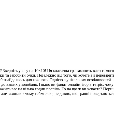
Зверніть увагу на 10×10! Ця класична гра захопить вас з самого
и та заробити очки. Незалежно від того, чи хочете ви перевірити 
0 знайде щось для кожного. Однією з унікальних особливостей 
до ваших уподобань. І якщо ви фанат онлайн-ігор в тетріс, чому
ить вас на кілька годин поспіль. То на що ж ви чекаєте? Поринь
 але захоплюючому геймплею, не дивно, що гравці повертаються до 