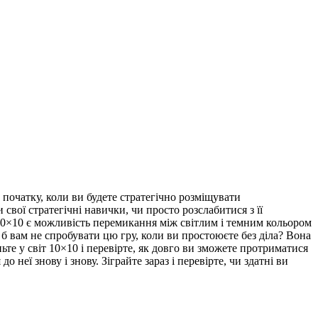
 початку, коли ви будете стратегічно розміщувати
свої стратегічні навички, чи просто розслабитися з її
10×10 є можливість перемикання між світлим і темним кольором
 б вам не спробувати цю гру, коли ви простоюєте без діла? Вона
те у світ 10×10 і перевірте, як довго ви зможете протриматися
неї знову і знову. Зіграйте зараз і перевірте, чи здатні ви