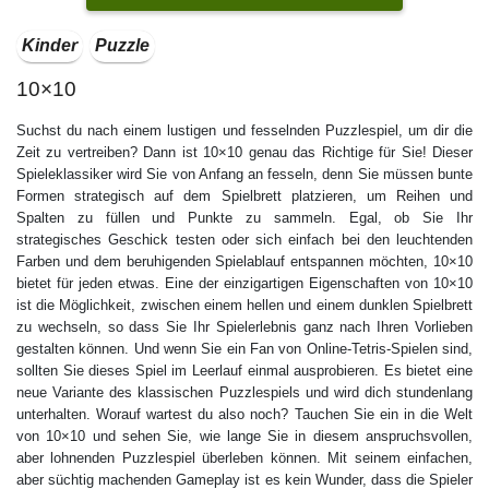
Kinder
Puzzle
10×10
Suchst du nach einem lustigen und fesselnden Puzzlespiel, um dir die
Zeit zu vertreiben? Dann ist 10×10 genau das Richtige für Sie! Dieser
Spieleklassiker wird Sie von Anfang an fesseln, denn Sie müssen bunte
Formen strategisch auf dem Spielbrett platzieren, um Reihen und
Spalten zu füllen und Punkte zu sammeln. Egal, ob Sie Ihr
strategisches Geschick testen oder sich einfach bei den leuchtenden
Farben und dem beruhigenden Spielablauf entspannen möchten, 10×10
bietet für jeden etwas. Eine der einzigartigen Eigenschaften von 10×10
ist die Möglichkeit, zwischen einem hellen und einem dunklen Spielbrett
zu wechseln, so dass Sie Ihr Spielerlebnis ganz nach Ihren Vorlieben
gestalten können. Und wenn Sie ein Fan von Online-Tetris-Spielen sind,
sollten Sie dieses Spiel im Leerlauf einmal ausprobieren. Es bietet eine
neue Variante des klassischen Puzzlespiels und wird dich stundenlang
unterhalten. Worauf wartest du also noch? Tauchen Sie ein in die Welt
von 10×10 und sehen Sie, wie lange Sie in diesem anspruchsvollen,
aber lohnenden Puzzlespiel überleben können. Mit seinem einfachen,
aber süchtig machenden Gameplay ist es kein Wunder, dass die Spieler