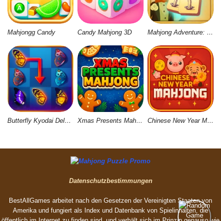
Mahjongg Candy
Candy Mahjong 3D
Mahjong Adventure: World Quest
Butterfly Kyodai Deluxe 2
Xmas Presents Mahjong
Chinese New Year Mahjong
Datenschutzbestimmungen
BestAllGames arbeitet nach den Gesetzen der Vereinigten Staaten von
Amerika und fungiert als Index und Datenbank von Spielinhalten, die
öffentlich im Internet zu finden sind, und verhält sich im Prinzip genauso wie