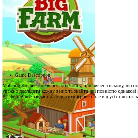
Advertisement
Game Description
Mahjong Kitchen - це версія маджонгу, присвячена всьому, що п
уважно дослідити кожну з них та знайти дві повністю однакові 
Kitchen. Ваше завдання - очистити ігрове поле від усіх плиток за
Схожі ігри