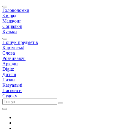
Головоломки
3 в ряд
Маджонг
Соціальні
Кульки
Пошук предметів
Картярські
Слова
Розвиваючі
Аркади
Digitz
Дитячі
Пазли
Казуальні
Пасьянси
Судоку