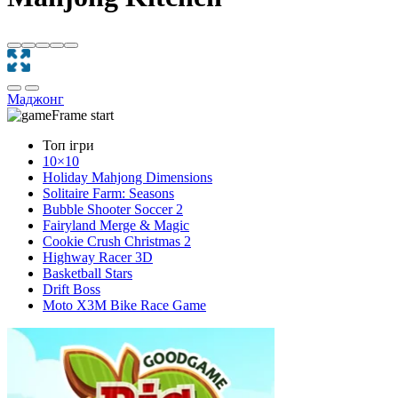
Маджонг
Топ ігри
10×10
Holiday Mahjong Dimensions
Solitaire Farm: Seasons
Bubble Shooter Soccer 2
Fairyland Merge & Magic
Cookie Crush Christmas 2
Highway Racer 3D
Basketball Stars
Drift Boss
Moto X3M Bike Race Game