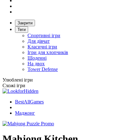
Закрити
Теги
Спортивні ігри
Для дівчат
Класичні ігри
Ігри для хлопчиків
Щоденні
На двох
Tower Defense
Улюблені ігри
Схожі ігри
BestAllGames
Маджонг
Mahjong Kitchen