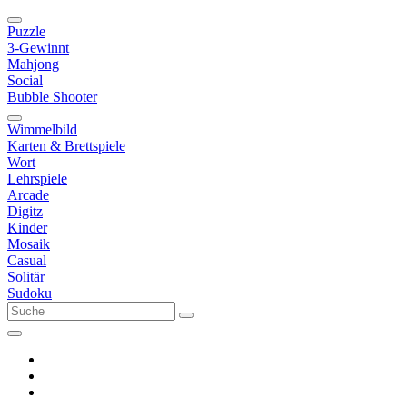
Puzzle
3-Gewinnt
Mahjong
Social
Bubble Shooter
Wimmelbild
Karten & Brettspiele
Wort
Lehrspiele
Arcade
Digitz
Kinder
Mosaik
Casual
Solitär
Sudoku