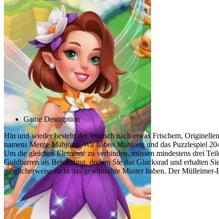
Advertisement
Game Description
Hin und wieder besteht der Wunsch nach etwas Frischem, Originellem
namens Merge Mahjong. Wir haben Mahjong und das Puzzlespiel 2048 k
Um die gleichen Elemente zu verbinden, müssen mindestens drei Teile
Goldbarren als Belohnung, drehen Sie das Glücksrad und erhalten Si
möglicherweise nicht das gewünschte Muster haben. Der Mülleimer-Bo
Verwandte spiele