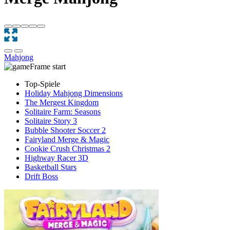
Mahjong
Top-Spiele
Holiday Mahjong Dimensions
The Mergest Kingdom
Solitaire Farm: Seasons
Solitaire Story 3
Bubble Shooter Soccer 2
Fairyland Merge & Magic
Cookie Crush Christmas 2
Highway Racer 3D
Basketball Stars
Drift Boss