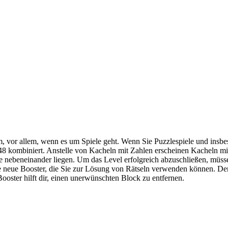
, vor allem, wenn es um Spiele geht. Wenn Sie Puzzlespiele und insbe
ombiniert. Anstelle von Kacheln mit Zahlen erscheinen Kacheln mit Bi
 nebeneinander liegen. Um das Level erfolgreich abzuschließen, müsse
e neue Booster, die Sie zur Lösung von Rätseln verwenden können. Den
oster hilft dir, einen unerwünschten Block zu entfernen.