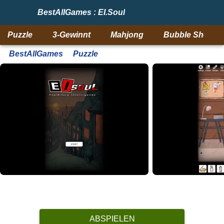
BestAllGames : EI.Soul
Puzzle
3-Gewinnt
Mahjong
Bubble Shooter
BestAllGames
Puzzle
ABSPIELEN