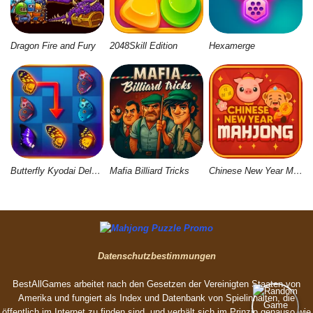
Dragon Fire and Fury
2048Skill Edition
Hexamerge
Butterfly Kyodai Deluxe 2
Mafia Billiard Tricks
Chinese New Year Mahjong
Datenschutzbestimmungen
BestAllGames arbeitet nach den Gesetzen der Vereinigten Staaten von
Amerika und fungiert als Index und Datenbank von Spielinhalten, die
öffentlich im Internet zu finden sind, und verhält sich im Prinzip genauso wie