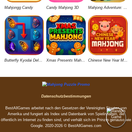
Mahjongg Candy
Candy Mahjong 3D
Mahjong Adventure: World Quest
Butterfly Kyodai Deluxe 2
Xmas Presents Mahjong
Chinese New Year Mahjong
Datenschutzbestimmungen
BestAllGames arbeitet nach den Gesetzen der Vereinigten Staaten von
Amerika und fungiert als Index und Datenbank von Spielinhalten, die
öffentlich im Internet zu finden sind, und verhält sich im Prinzip genauso wie
Google. 2020-2026 © BestAllGames.сom