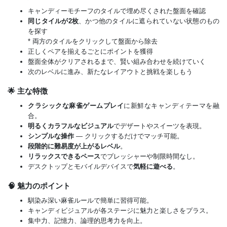
キャンディーモチーフのタイルで埋め尽くされた盤面を確認
同じタイルが2枚
、かつ他のタイルに遮られていない状態のもの
を探す
* 両方のタイルをクリックして盤面から除去
正しくペアを揃えるごとにポイントを獲得
盤面全体がクリアされるまで、賢い組み合わせを続けていく
次のレベルに進み、新たなレイアウトと挑戦を楽しもう
🌟 主な特徴
クラシックな麻雀ゲームプレイ
に新鮮なキャンディテーマを融
合。
明るくカラフルなビジュアル
でデザートやスイーツを表現。
シンプルな操作
— クリックするだけでマッチ可能。
段階的に難易度が上がるレベル
。
リラックスできるペース
でプレッシャーや制限時間なし。
デスクトップとモバイルデバイスで
気軽に遊べる
。
🧠 魅力のポイント
馴染み深い麻雀ルールで簡単に習得可能。
キャンディビジュアルが各ステージに魅力と楽しさをプラス。
集中力、記憶力、論理的思考力を向上。