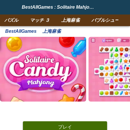
BestAllGames : Solitaire Mahjong Candy
パズル
マッチ ３
上海麻雀
バブルシューター
BestAllGames
上海麻雀
プレイ