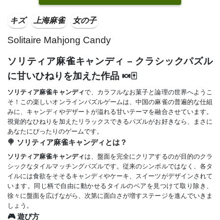
キズ
上海麻雀
女の子
Solitaire Mahjong Candy
ソリティア麻雀キャンディ – クラシックパズル
に甘いひねりを加えた作品 🍬🀄
ソリティア麻雀キャンディ
で、カラフルなお菓子と論理の世界へようこ
そ！この楽しいオンラインパズルゲームは、中国の麻雀の普遍的な仕組
みに、キャンディやデザートが溢れる甘いテーマを融合させています。
視覚的なひねりを加えたリラックスできるパズルがお好きなら、まさに
あなたにぴったりのゲームです。
🍭 ソリティア麻雀キャンディとは？
ソリティア麻雀キャンディ
は、盤面を完全にクリアするのが目的のクラ
シックなタイルマッチングパズルです。従来のシンボルではなく、各タ
イルには食欲をそそるキャンディやケーキ、スイーツがデザインされて
います。同じ柄で自由に動かせるタイルのペアを見つけて取り除き、
徐々に盤面を広げながら、次第に面白さが増すステージを進んでいきま
しょう。
🎮 遊び方