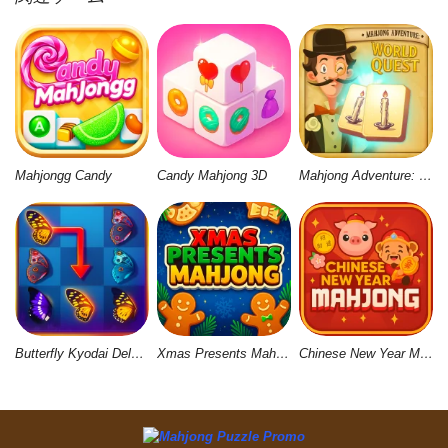
Mahjongg Candy
Candy Mahjong 3D
Mahjong Adventure: World Quest
Butterfly Kyodai Deluxe 2
Xmas Presents Mahjong
Chinese New Year Mahjong