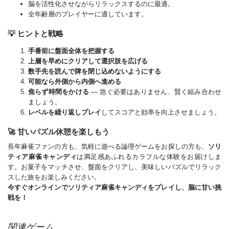
脳を活性化させながらリラックスするのに最適。
全年齢層のプレイヤーに適しています。
💡 ヒントと戦略
手番前に盤面全体を把握する
上層を早めにクリアして選択肢を広げる
数手先を読んで牌を閉じ込めないようにする
可能なら外側から内側へ進める
焦らず時間をかける
— 急ぐ必要はありません、賢く組み合わせ
ましょう。
レベルを繰り返しプレイ
してスコアと効率を向上させましょう。
🚀 甘いパズル休憩を楽しもう
長年麻雀ファンの方も、気軽に遊べる論理ゲームをお探しの方も、
ソリ
ティア麻雀キャンディ
は満足感あふれるカラフルな体験をお届けしま
す。お菓子をマッチさせ、盤面をクリアし、美味しいパズルでリラック
スした旅をお楽しみください。
今すぐオンラインでソリティア麻雀キャンディをプレイし、脳に甘い挑
戦を！
関連ゲーム