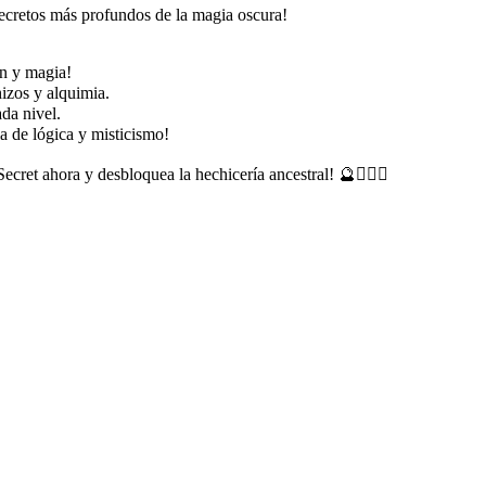
ecretos más profundos de la magia oscura!
ón y magia!
izos y alquimia.
da nivel.
la de lógica y misticismo!
ecret ahora y desbloquea la hechicería ancestral! 🔮🧙‍♂️✨