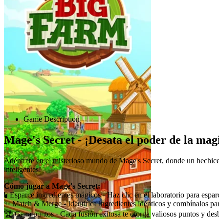
Advertisement
Game Description
Mage's Secret - ¡Desata el poder de la mag
Adéntrate en el misterioso mundo de Mage's Secret, donde un hechicer
inteligentes!
Cómo jugar a Mage's Secret:
🧪 Esparce ingredientes mágicos - Haz clic en el laboratorio para espar
✨ Match & Merge - Identifica ingredientes idénticos y combínalos pa
🏆 Gana puntos - Cada fusión exitosa te otorga valiosos puntos y de