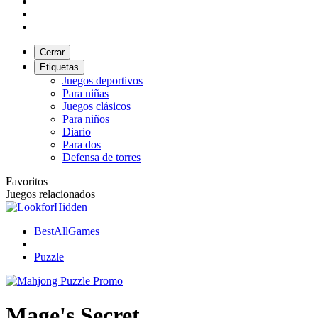
Cerrar
Etiquetas
Juegos deportivos
Para niñas
Juegos clásicos
Para niños
Diario
Para dos
Defensa de torres
Favoritos
Juegos relacionados
BestAllGames
Puzzle
Mage's Secret