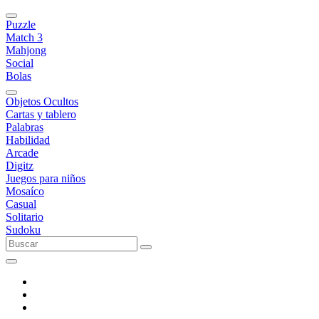
Puzzle
Match 3
Mahjong
Social
Bolas
Objetos Ocultos
Cartas y tablero
Palabras
Habilidad
Arcade
Digitz
Juegos para niños
Mosaíco
Casual
Solitario
Sudoku