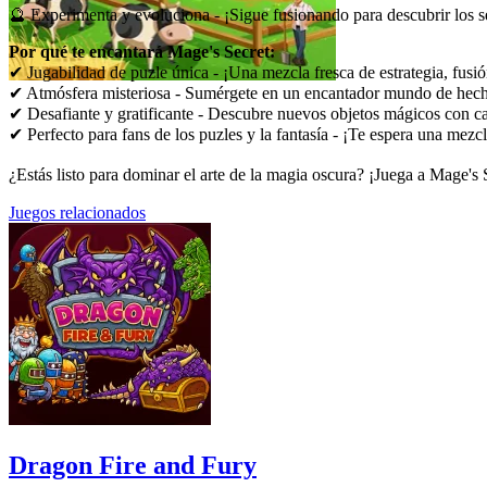
🔮 Experimenta y evoluciona - ¡Sigue fusionando para descubrir los s
Por qué te encantará Mage's Secret:
✔ Jugabilidad de puzle única - ¡Una mezcla fresca de estrategia, fusi
✔ Atmósfera misteriosa - Sumérgete en un encantador mundo de hech
✔ Desafiante y gratificante - Descubre nuevos objetos mágicos con ca
✔ Perfecto para fans de los puzles y la fantasía - ¡Te espera una mezc
¿Estás listo para dominar el arte de la magia oscura? ¡Juega a Mage's S
Juegos relacionados
Dragon Fire and Fury