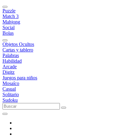
Puzzle
Match 3
Mahjong
Social
Bolas
Objetos Ocultos
Cartas y tablero
Palabras
Habilidad
Arcade
Digitz
Juegos para niños
Mosaíco
Casual
Solitario
Sudoku