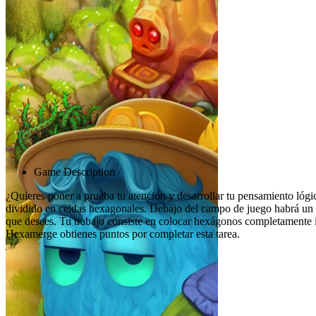
Advertisement
Game Description
¿Quieres poner a prueba tu atención y desarrollar tu pensamiento lóg
dividido en celdas hexagonales. Debajo del campo de juego habrá un 
que desees. Tu trabajo consiste en colocar hexágonos completamente i
Hexamerge obtienes puntos por completar esta tarea.
Juegos relacionados