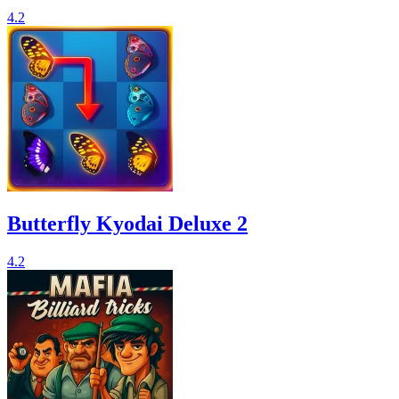
4.2
Butterfly Kyodai Deluxe 2
4.2