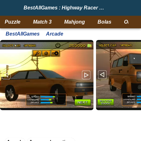
BestAllGames : Highway Racer 3D
Puzzle
Match 3
Mahjong
Bolas
Objeto
BestAllGames
Arcade