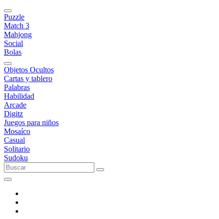
Puzzle
Match 3
Mahjong
Social
Bolas
Objetos Ocultos
Cartas y tablero
Palabras
Habilidad
Arcade
Digitz
Juegos para niños
Mosaíco
Casual
Solitario
Sudoku