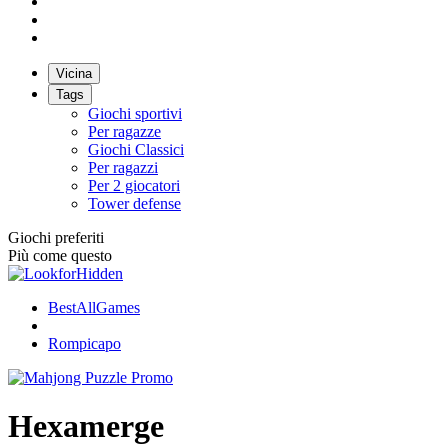
Vicina
Tags
Giochi sportivi
Per ragazze
Giochi Classici
Per ragazzi
Per 2 giocatori
Tower defense
Giochi preferiti
Più come questo
BestAllGames
Rompicapo
Hexamerge