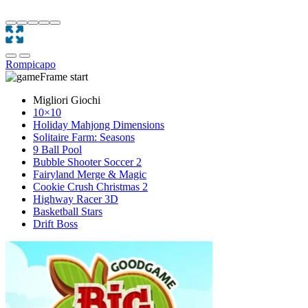
Rompicapo
Migliori Giochi
10×10
Holiday Mahjong Dimensions
Solitaire Farm: Seasons
9 Ball Pool
Bubble Shooter Soccer 2
Fairyland Merge & Magic
Cookie Crush Christmas 2
Highway Racer 3D
Basketball Stars
Drift Boss