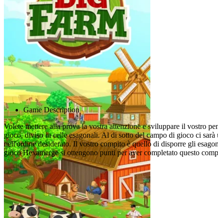
Advertisement
Game Description
Volete mettere alla prova la vostra attenzione e sviluppare il vostro
gioco, diviso in celle esagonali. Al di sotto del campo di gioco ci sar
nell'ordine desiderato. Il vostro compito è quello di disporre gli esag
gioco Hexamerge si ottengono punti per aver completato questo comp
Giochi correlati