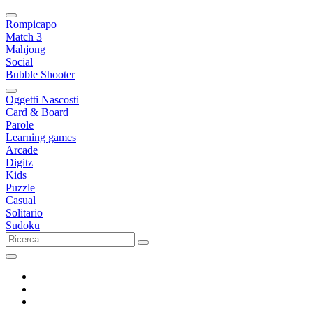
Rompicapo
Match 3
Mahjong
Social
Bubble Shooter
Oggetti Nascosti
Card & Board
Parole
Learning games
Arcade
Digitz
Kids
Puzzle
Casual
Solitario
Sudoku