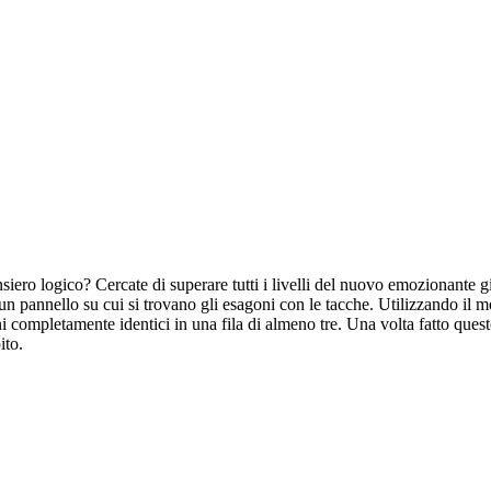
 pensiero logico? Cercate di superare tutti i livelli del nuovo emoziona
à un pannello su cui si trovano gli esagoni con le tacche. Utilizzando il 
oni completamente identici in una fila di almeno tre. Una volta fatto que
ito.