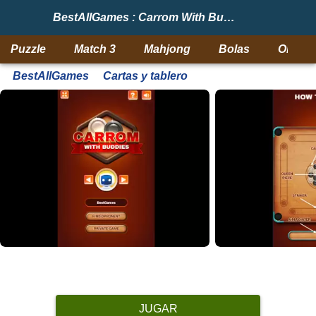
BestAllGames : Carrom With Buddies
Puzzle
Match 3
Mahjong
Bolas
Objeto
BestAllGames
Cartas y tablero
JUGAR