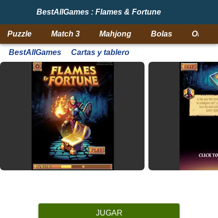
BestAllGames : Flames & Fortune
Puzzle
Match 3
Mahjong
Bolas
Objeto
BestAllGames
Cartas y tablero
JUGAR