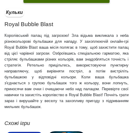
Кульки
Royal Bubble Blast
Королівський палац під загрозою! Зла відьма викликала з неба
різнокольорові бульбашки для нападу. У захоплюючій онлайн-грі
Royal Bubble Blast ваша місія полягає в тому, щоб захистити палац
від цієї чарівної загрози. Озброївшись спеціальною гарматою, яка
стріляє бульбашками різних кольорів, вам знадобляться точність і
стратегія. Ретельно прицільтесь, використовуючи пунктирну
направляючу, щоб вирівняти постріл, а потім вистріліть
бульбашкою у відповідні кольори. Коли ваша бульбашка
з'єднається з групою бульбашок того ж кольору, вони лопнуть,
приносячи вам очки і очищаючи небо над палацом. Перевірте свої
навички та захистіть королівство в Royal Bubble Blast! Почніть грати
зараз і вирушайте у веселу та захопливу пригоду з підриванням
мильних бульбашок.
Схожі ігри