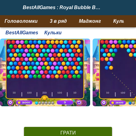
BestAllGames : Royal Bubble Blast
Головоломки
3 в ряд
Маджонг
Кульки
BestAllGames
Кульки
ГРАТИ