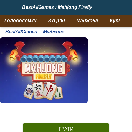
BestAllGames : Mahjong Firefly
Головоломки
3 в ряд
Маджонг
Кульки
BestAllGames
Маджонг
ГРАТИ