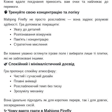
Кожне вдале поєднання приносить вам очки та наближає до
перемоги.
🧠 Тренуйте свою концентрацію та логіку
Mahjong Firefly не просто розслабляє — вона задіює розумові
здібності. Гра допомагає покращити:
Увагу до деталей
Розпізнавання візерунків
Пам'ять і концентрацію
Стратегічне мислення
Ви повинні уважно оглянути ігрове поле і вибирати лише ті плитки,
які не заблоковані іншими.
🌿 Спокійний і мінімалістичний досвід
Гра пропонує спокійну атмосферу:
Чистий і сучасний дизайн
Плавні анімації
Розслаблюючий темп без тиску
Зрозумілу механіку
Вона ідеально підходить як для коротких перерв, так і для довгих,
зосереджених сесій.
✨ Чому варто грати в Mahjong Firefly