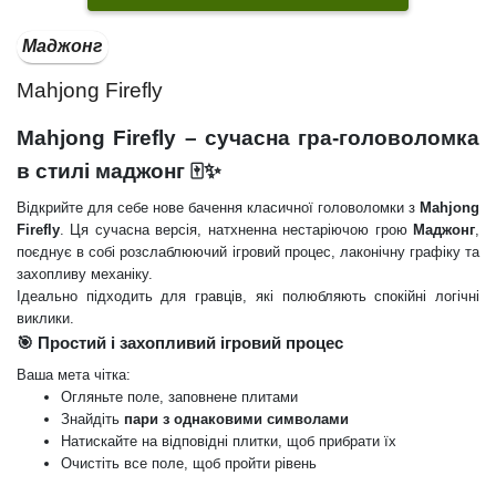
Маджонг
Mahjong Firefly
Mahjong Firefly – сучасна гра-головоломка
в стилі маджонг 🀄✨
Відкрийте для себе нове бачення класичної головоломки з
Mahjong
Firefly
. Ця сучасна версія, натхненна нестаріючою грою
Маджонг
,
поєднує в собі розслаблюючий ігровий процес, лаконічну графіку та
захопливу механіку.
Ідеально підходить для гравців, які полюбляють спокійні логічні
виклики.
🎯 Простий і захопливий ігровий процес
Ваша мета чітка:
Огляньте поле, заповнене плитами
Знайдіть
пари з однаковими символами
Натискайте на відповідні плитки, щоб прибрати їх
Очистіть все поле, щоб пройти рівень