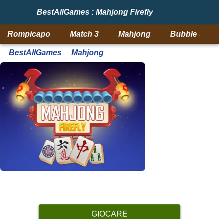
BestAllGames : Mahjong Firefly
Rompicapo
Match 3
Mahjong
Bubble Shoo
BestAllGames
Mahjong
GIOCARE