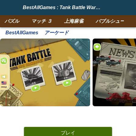
BestAllGames : Tank Battle War Commander
パズル
マッチ ３
上海麻雀
バブルシューター
BestAllGames
アーケード
プレイ