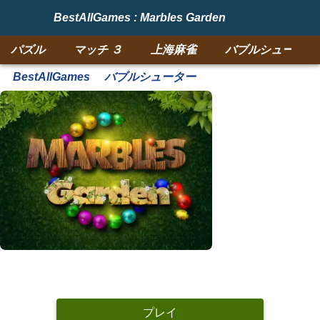
BestAllGames : Marbles Garden
パズル
マッチ ３
上海麻雀
バブルシューター
BestAllGames
バブルシューター
プレイ