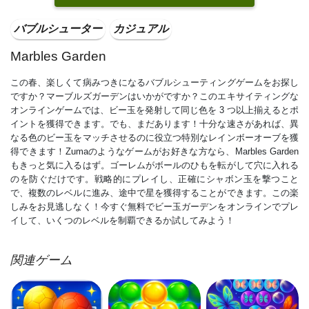
バブルシューター
カジュアル
Marbles Garden
この春、楽しくて病みつきになるバブルシューティングゲームをお探し
ですか？マーブルズガーデンはいかがですか？このエキサイティングな
オンラインゲームでは、ビー玉を発射して同じ色を 3 つ以上揃えるとポ
イントを獲得できます。でも、まだあります！十分な速さがあれば、異
なる色のビー玉をマッチさせるのに役立つ特別なレインボーオーブを獲
得できます！Zumaのようなゲームがお好きな方なら、Marbles Garden
もきっと気に入るはず。ゴーレムがボールのひもを転がして穴に入れる
のを防ぐだけです。戦略的にプレイし、正確にシャボン玉を撃つこと
で、複数のレベルに進み、途中で星を獲得することができます。この楽
しみをお見逃しなく！今すぐ無料でビー玉ガーデンをオンラインでプレ
イして、いくつのレベルを制覇できるか試してみよう！
関連ゲーム