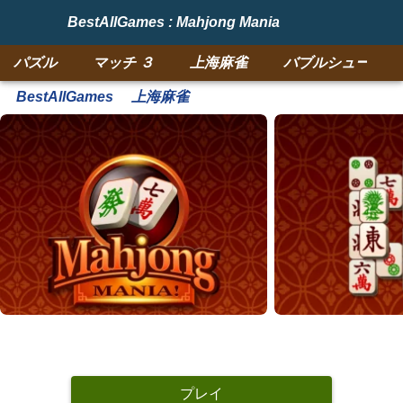
BestAllGames : Mahjong Mania
パズル
マッチ ３
上海麻雀
バブルシューター
BestAllGames
上海麻雀
プレイ