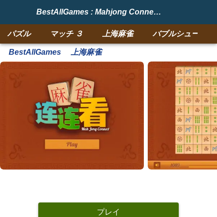
BestAllGames : Mahjong Connect HD
パズル
マッチ ３
上海麻雀
バブルシューター
BestAllGames
上海麻雀
プレイ