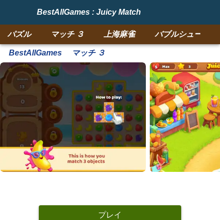
BestAllGames : Juicy Match
パズル
マッチ ３
上海麻雀
バブルシューター
BestAllGames
マッチ ３
プレイ