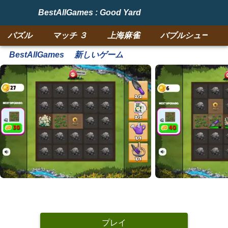
BestAllGames : Good Yard
パズル
マッチ ３
上海麻雀
バブルシューター
BestAllGames
新しいゲーム
プレイ