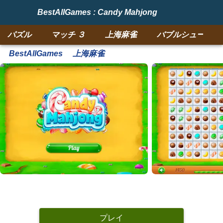
BestAllGames : Candy Mahjong
パズル
マッチ ３
上海麻雀
バブルシューター
BestAllGames
上海麻雀
プレイ