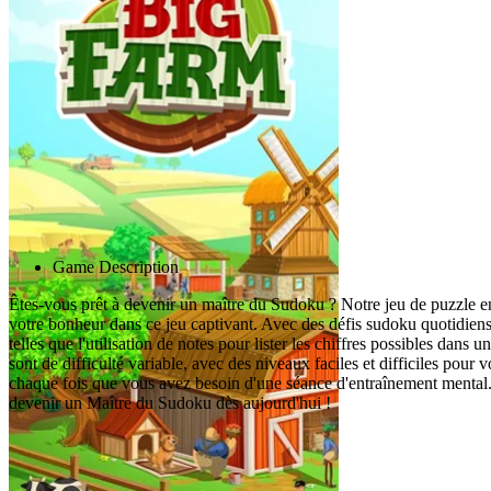
Advertisement
Game Description
Êtes-vous prêt à devenir un maître du Sudoku ? Notre jeu de puzzle en
votre bonheur dans ce jeu captivant. Avec des défis sudoku quotidiens
telles que l'utilisation de notes pour lister les chiffres possibles dan
sont de difficulté variable, avec des niveaux faciles et difficiles pour
chaque fois que vous avez besoin d'une séance d'entraînement mental.
devenir un Maître du Sudoku dès aujourd'hui !
Jeux associés