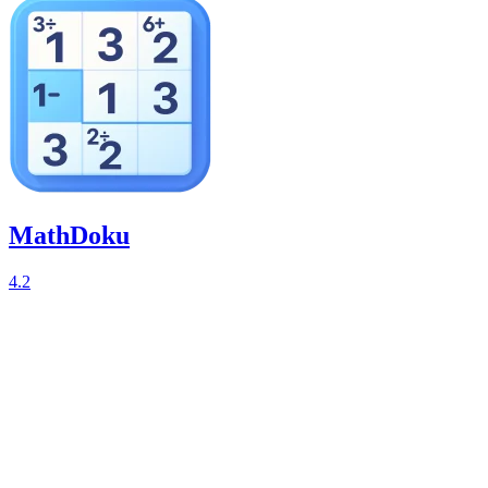
MathDoku
4.2