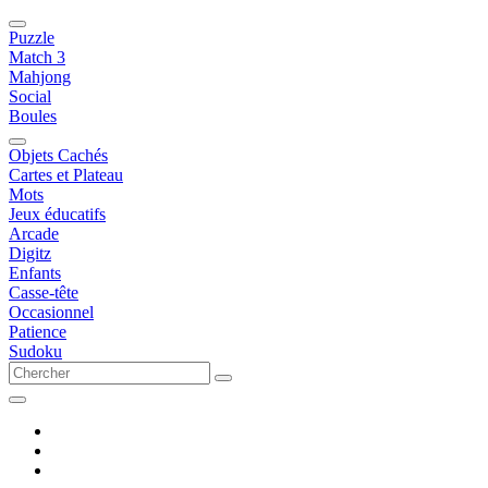
Puzzle
Match 3
Mahjong
Social
Boules
Objets Cachés
Cartes et Plateau
Mots
Jeux éducatifs
Arcade
Digitz
Enfants
Casse-tête
Occasionnel
Patience
Sudoku